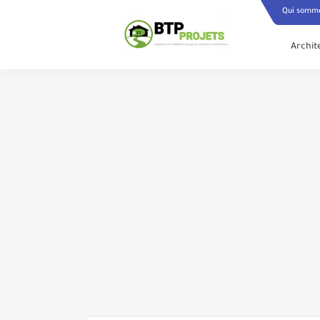
';function Lazy(){if(LazyAdsense){LazyAdsense = false;var Adsensec
Qui somm
'anonymous';document.head.appendChild(Adsensecode)}}
Archit