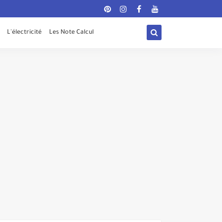
;Adsensecode.async = true;Adsensecode.crossOrigin =
L'électricité
Les Note Calcul