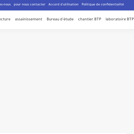
ode = document.createElement('script');Adsensecode.src = AdsenseUrl
es-nous
pour nous contacter
Accord d'utilisation
Politique de confidentialité
ecture
assainissement
Bureau d'étude
chantier BTP
laboratoire BTP